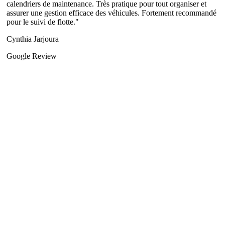
calendriers de maintenance. Très pratique pour tout organiser et
assurer une gestion efficace des véhicules. Fortement recommandé
pour le suivi de flotte.
"
Cynthia Jarjoura
Google Review
★★★★★
"
Le meilleur. Très professionnel. Je recommande vivement 👍
"
Jocelyne Skaff
Google Review
★★★★★
"
Nous tenons à dire que le service fourni par votre entreprise était
excellent, professionnel et vraiment merveilleux, et nous vous
remercions pour cette collaboration.
"
Pro Pharmacy
Google Review