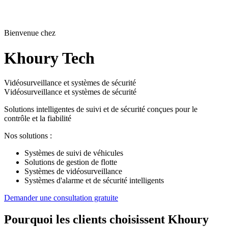
Bienvenue chez
Khoury Tech
Suivi GPS
V
i
d
é
o
s
u
r
v
e
i
l
l
a
n
c
e
e
t
s
y
s
t
è
m
e
s
d
e
s
é
c
u
r
i
t
é
Solutions intelligentes de suivi et de sécurité conçues pour le
contrôle et la fiabilité
Nos solutions :
Systèmes de suivi de véhicules
Solutions de gestion de flotte
Systèmes de vidéosurveillance
Systèmes d'alarme et de sécurité intelligents
Demander une consultation gratuite
Pourquoi les clients choisissent Khoury