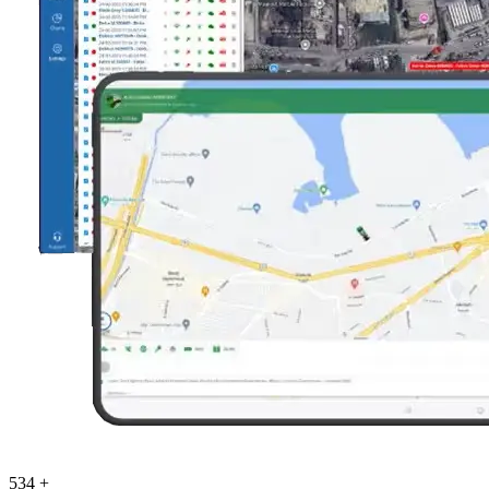
547
+